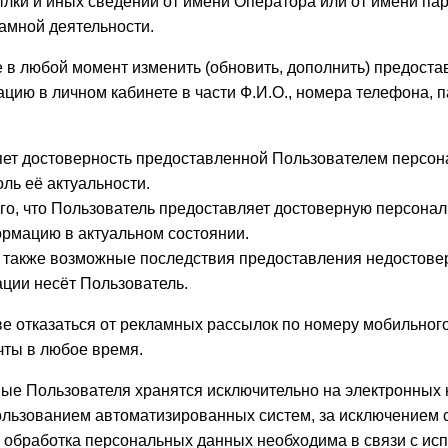
ылки и иных сведений от имени Оператора или от имени па
амной деятельности.
е в любой момент изменить (обновить, дополнить) предост
ию в личном кабинете в части Ф.И.О., номера телефона, п
яет достоверность предоставленной Пользователем персо
ль её актуальности.
ого, что Пользователь предоставляет достоверную персон
рмацию в актуальном состоянии.
а также возможные последствия предоставления недостове
ции несёт Пользователь.
ве отказаться от рекламных рассылок по номеру мобильног
чты в любое время.
ые Пользователя хранятся исключительно на электронных 
льзованием автоматизированных систем, за исключением с
 обработка персональных данных необходима в связи с ис