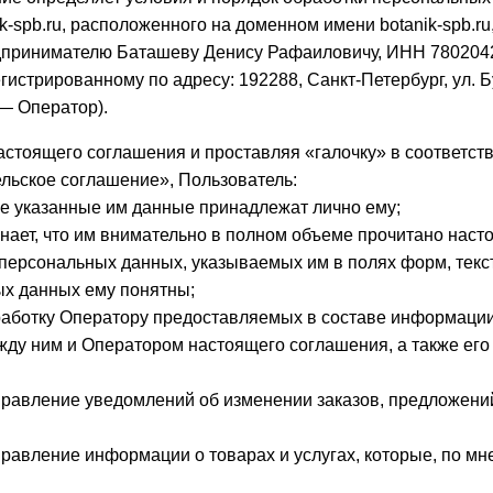
nik-spb.ru, расположенного на доменном имени botanik-spb.
дпринимателю Баташеву Денису Рафаиловичу, ИНН 78020
истрированному по адресу: 192288, Санкт-Петербург, ул. Бу
е — Оператор).
астоящего соглашения и проставляя «галочку» в соответс
льское соглашение», Пользователь:
се указанные им данные принадлежат лично ему;
нает, что им внимательно в полном объеме прочитано нас
 персональных данных, указываемых им в полях форм, текс
ых данных ему понятны;
бработку Оператору предоставляемых в составе информаци
жду ним и Оператором настоящего соглашения, а также ег
правление уведомлений об изменении заказов, предложений
правление информации о товарах и услугах, которые, по мн