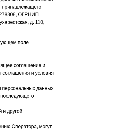
ru, принадлежащего
4278808, ОГРНИП
харестская, д. 110,
твующем поле
тоящее соглашение и
т соглашения и условия
и персональных данных
о последующего
 и другой
ению Оператора, могут