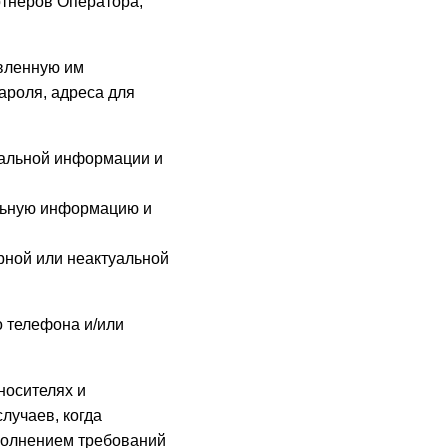
ртнеров Оператора;
авленную им
ароля, адреса для
нальной информации и
альную информацию и
рной или неактуальной
о телефона и/или
носителях и
лучаев, когда
полнением требований