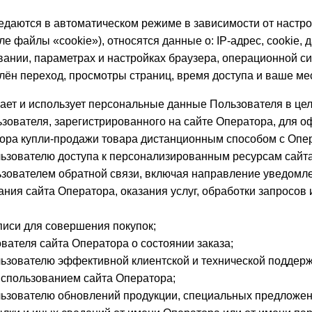
едаются в автоматическом режиме в зависимости от настр
ле файлы «cookie»), относятся данные о: IP-адрес, cookie, 
ании, параметрах и настройках браузера, операционной си
лён переход, просмотры страниц, время доступа и ваше м
ает и использует персональные данные Пользователя в цел
ователя, зарегистрированного на сайте Оператора, для о
вора купли-продажи товара дистанционным способом с Опе
ьзователю доступа к персонализированным ресурсам сайт
зователем обратной связи, включая направление уведомле
ия сайта Оператора, оказания услуг, обработки запросов и
писи для совершения покупок;
ателя сайта Оператора о состоянии заказа;
ьзователю эффективной клиентской и технической поддерж
использованием сайта Оператора;
ьзователю обновлений продукции, специальных предложен