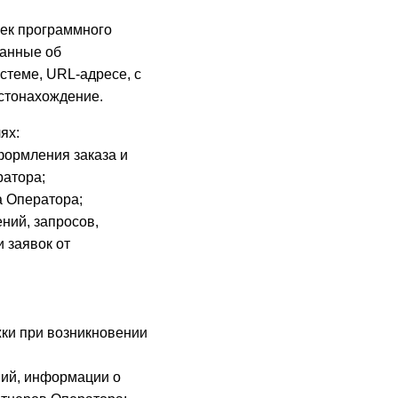
оек программного
данные об
стеме, URL-адресе, с
естонахождение.
ях:
формления заказа и
ратора;
а Оператора;
ний, запросов,
 заявок от
ки при возникновении
ий, информации о